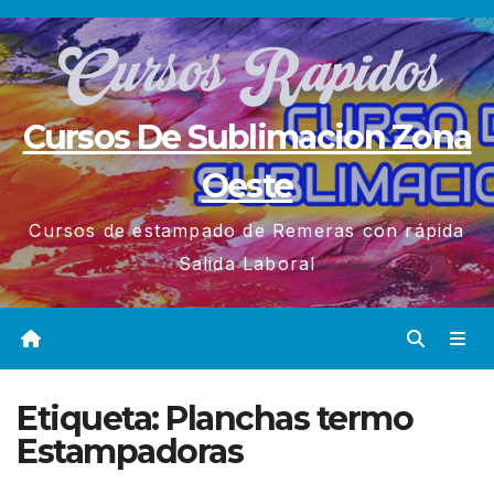
Saltar
al
contenido
Cursos De Sublimacion Zona
Oeste
Cursos de estampado de Remeras con rápida
Salida Laboral
Etiqueta:
Planchas termo
Estampadoras