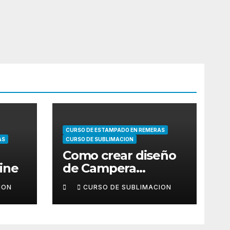
CURSO DE ESTAMPADO EN REMERAS
AS
CURSO DE SUBLIMACION
Como crear diseño
ine
de Campera
Deportiva y
ION
CURSO DE SUBLIMACION
pantalón para
Sublimar Curso de
Sublimacion