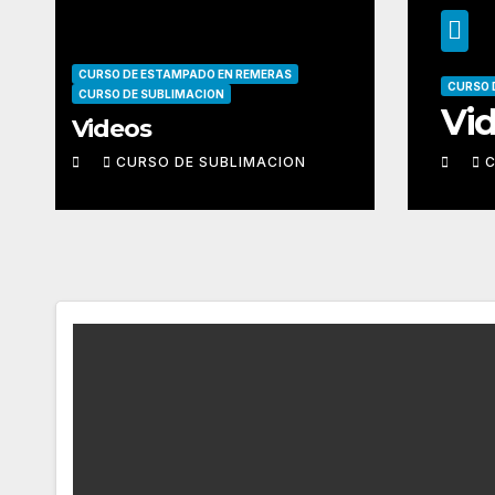
CURSO DE ESTAMPADO EN REMERAS
S
CURSO 
CURSO DE SUBLIMACION
hotoshop
Vi
Videos
ON
CURSO DE SUBLIMACION
C