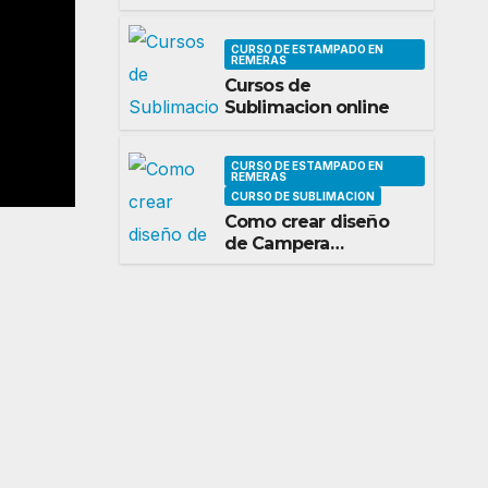
CURSO DE ESTAMPADO EN
REMERAS
Cursos de
CURSO DE ESTAMPADO EN REMERAS
Sublimacion online
Cursos de Sublimacion
CURSO DE SUBLIMACION
CURSO DE ESTAMPADO EN
REMERAS
CURSO DE SUBLIMACION
Como crear diseño
de Campera
Deportiva y pantalón
para Sublimar Curso
de Sublimacion