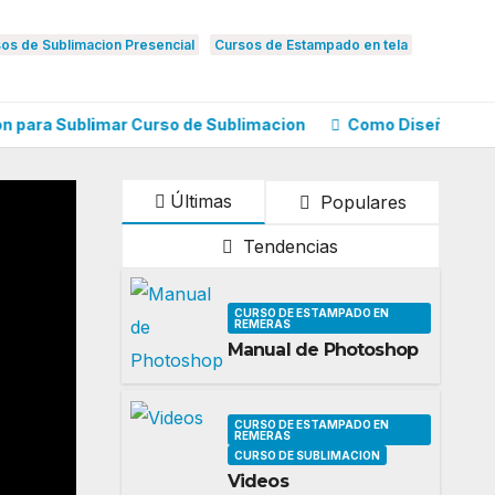
sos de Sublimacion Presencial
Cursos de Estampado en tela
ra Sublimar Curso de Sublimacion
Como Diseñar Molde de
Últimas
Populares
Tendencias
CURSO DE ESTAMPADO EN
REMERAS
Manual de Photoshop
CURSO DE ESTAMPADO EN
REMERAS
CURSO DE SUBLIMACION
Videos