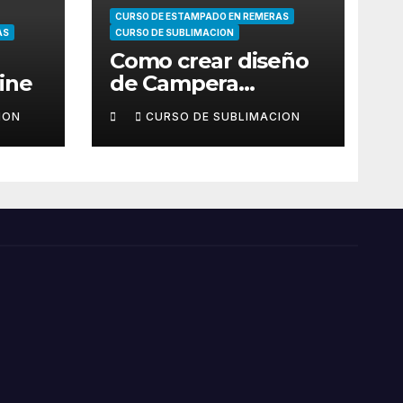
CURSO DE ESTAMPADO EN REMERAS
AS
CURSO DE SUBLIMACION
Como crear diseño
ine
de Campera
Deportiva y
ION
CURSO DE SUBLIMACION
pantalón para
Sublimar Curso de
Sublimacion